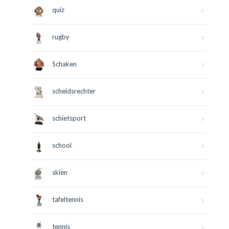
quiz
rugby
Schaken
scheidsrechter
schietsport
school
skiën
tafeltennis
tennis