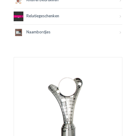
Relatiegeschenken
Naambordjes