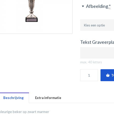
Afbeelding
*
Tekst Graveerpla
max. 40 letters
T
Beschrijving
Extra informatie
kleurige beker op zwart marmer