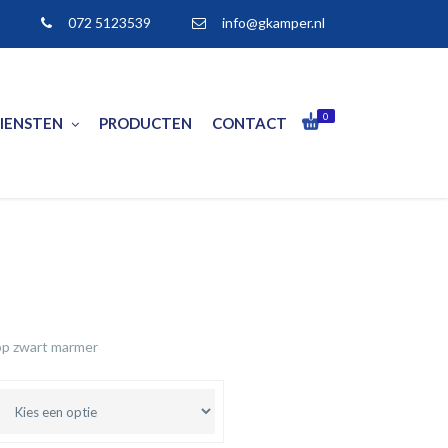
072 5123539
info@gkamper.nl
0
IENSTEN
PRODUCTEN
CONTACT
 op zwart marmer