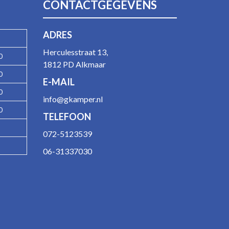
CONTACTGEGEVENS
ADRES
Herculesstraat 13,
0
1812 PD Alkmaar
0
E-MAIL
0
info@gkamper.nl
0
TELEFOON
072-5123539
06-31337030