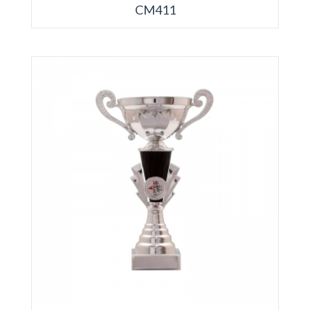
CM411