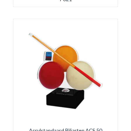
Acrylstandaard Biljarten ACS.50