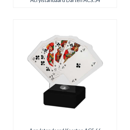
Acrylstandaard Darten ACS.54