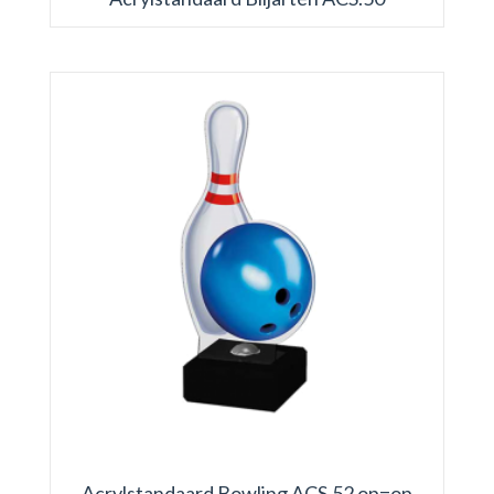
Acrylstandaard Bowling ACS.52 op=op