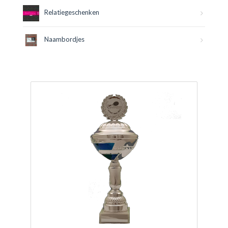
Relatiegeschenken
Naambordjes