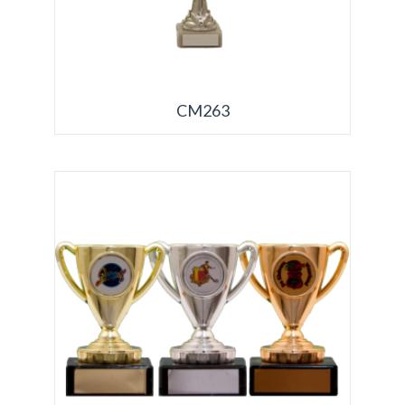
CM263