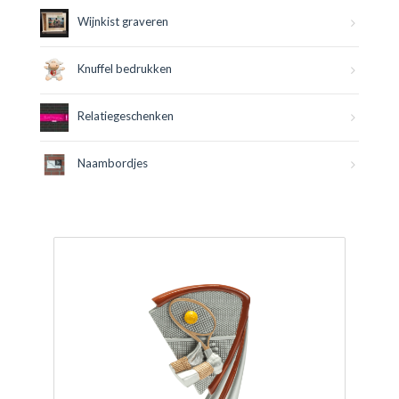
Wijnkist graveren
Knuffel bedrukken
Relatiegeschenken
Naambordjes