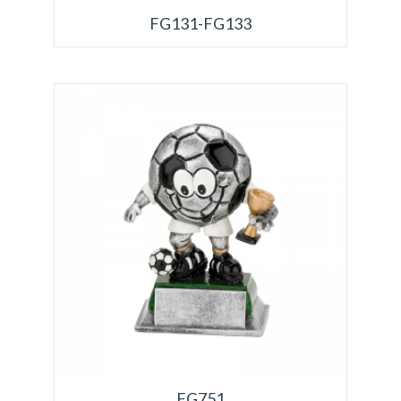
FG131-FG133
FG751