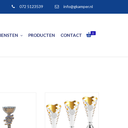
072 5123539
info@gkamper.nl
0
IENSTEN
PRODUCTEN
CONTACT