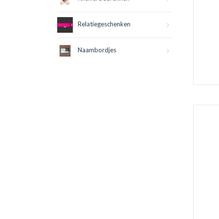
Relatiegeschenken
Naambordjes