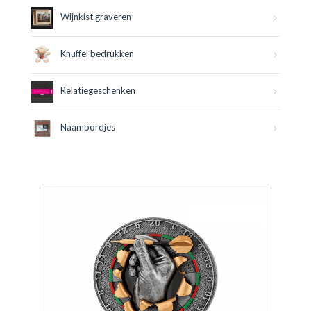
Wijnkist graveren
Knuffel bedrukken
Relatiegeschenken
Naambordjes