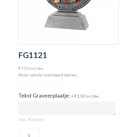
FG1121
€
7,50
incl. btw
Resin xplode standaard darten.
Tekst Graveerplaatje:
+
€
1,50
incl. btw
max. 40 letters