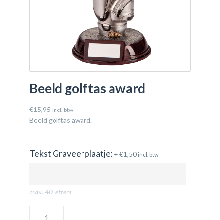
Beeld golftas award
€
15,95
incl. btw
Beeld golftas award.
Tekst Graveerplaatje:
+
€
1,50
incl. btw
max. 40 letters