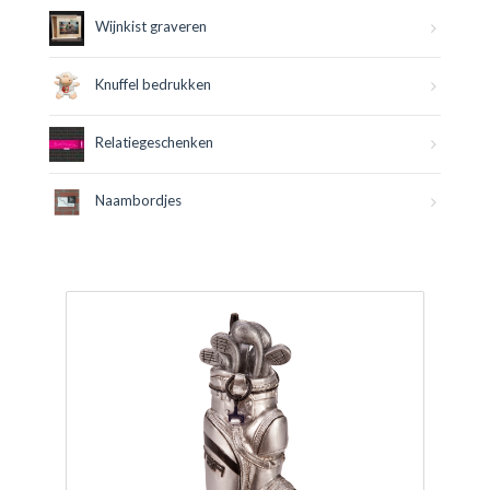
Wijnkist graveren
Knuffel bedrukken
Relatiegeschenken
Naambordjes