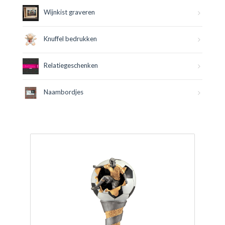
Wijnkist graveren
Knuffel bedrukken
Relatiegeschenken
Naambordjes