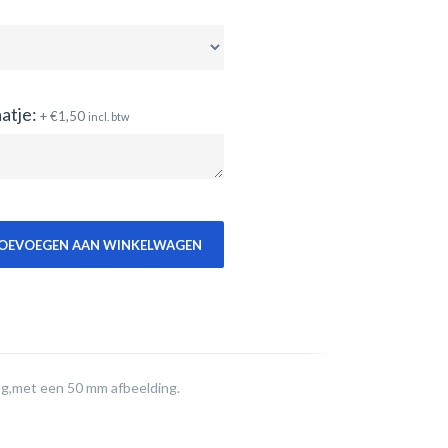
atje:
+
€
1,50
incl. btw
OEVOEGEN AAN WINKELWAGEN
oog,met een 50 mm afbeelding.