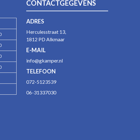
CONTACTGEGEVENS
ADRES
Herculesstraat 13,
0
1812 PD Alkmaar
0
E-MAIL
0
info@gkamper.nl
0
TELEFOON
072-5123539
06-31337030