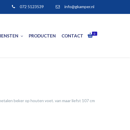
072 5123539
info@gkamper.nl
0
IENSTEN
PRODUCTEN
CONTACT
metalen beker op houten voet. van maar liefst 107 cm