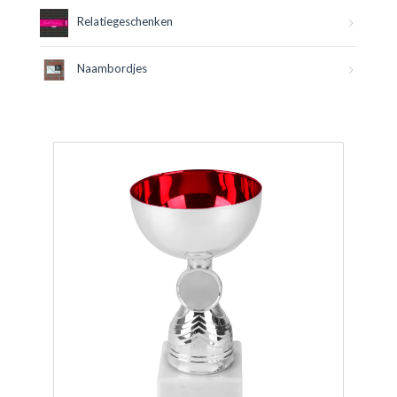
Relatiegeschenken
Naambordjes