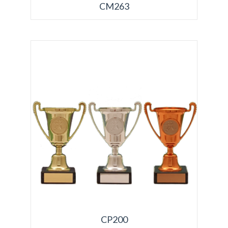
CM263
CP200