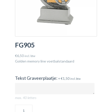
FG905
€
6,50
incl. btw
Golden memory line voetbalstandaard
Tekst Graveerplaatje:
+
€
1,50
incl. btw
max. 40 letters