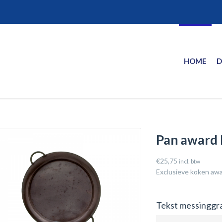
HOME
D
Pan award
€
25,75
incl. btw
Exclusieve koken awa
Tekst messinggr