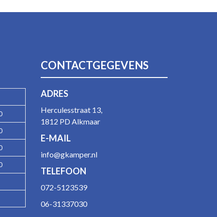
CONTACTGEGEVENS
ADRES
Herculesstraat 13,
0
1812 PD Alkmaar
0
E-MAIL
0
info@gkamper.nl
0
TELEFOON
072-5123539
06-31337030