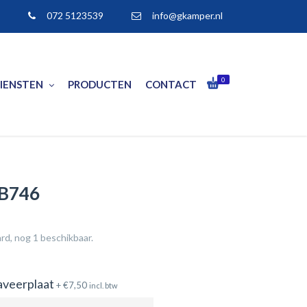
072 5123539
info@gkamper.nl
0
IENSTEN
PRODUCTEN
CONTACT
 B746
rd, nog 1 beschikbaar.
aveerplaat
+
€
7,50
incl. btw