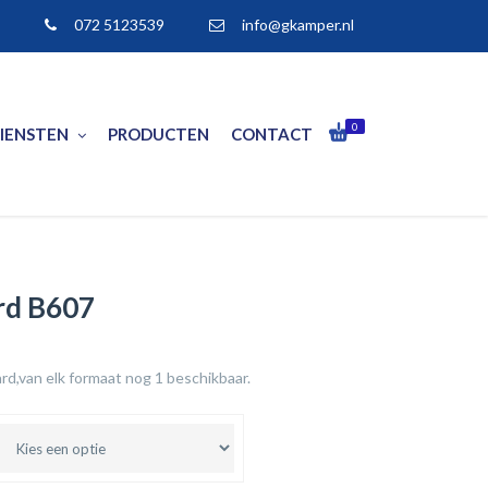
072 5123539
info@gkamper.nl
0
IENSTEN
PRODUCTEN
CONTACT
rd B607
rd,van elk formaat nog 1 beschikbaar.