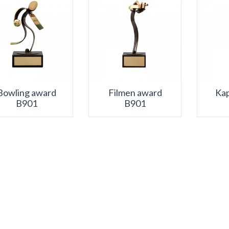
Bowling award
Filmen award
Ka
B901
B901