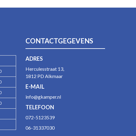
CONTACTGEGEVENS
ADRES
Herculesstraat 13,
0
1812 PD Alkmaar
0
E-MAIL
0
info@gkamper.nl
0
TELEFOON
072-5123539
06-31337030