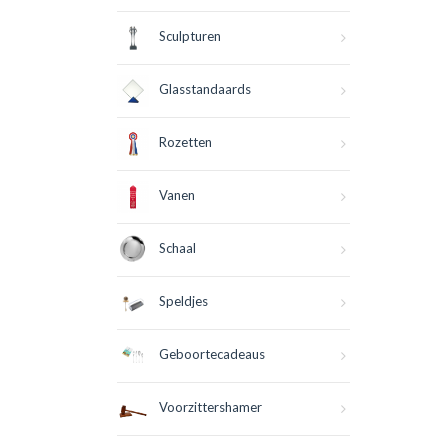
Sculpturen
Glasstandaards
Rozetten
Vanen
Schaal
Speldjes
Geboortecadeaus
Voorzittershamer