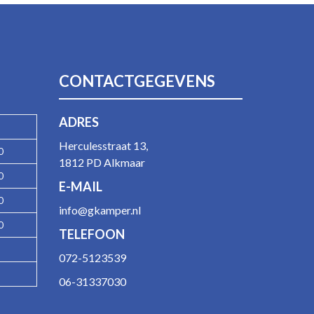
CONTACTGEGEVENS
ADRES
Herculesstraat 13,
0
1812 PD Alkmaar
0
E-MAIL
0
info@gkamper.nl
0
TELEFOON
072-5123539
06-31337030