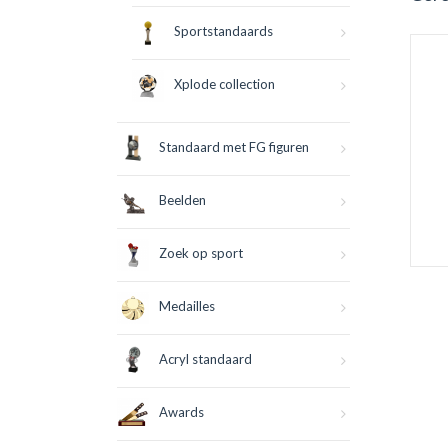
Sportstandaards
Xplode collection
Standaard met FG figuren
Beelden
Zoek op sport
Medailles
Acryl standaard
Awards