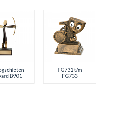
ogschieten
FG731 t/m
ard B901
FG733