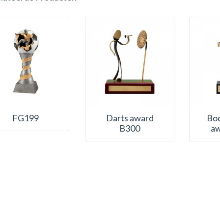
FG199
Darts award
Bo
B300
aw