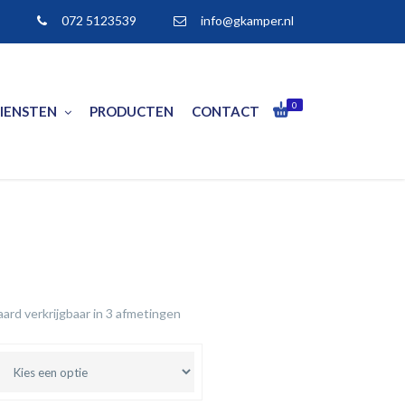
072 5123539
info@gkamper.nl
0
IENSTEN
PRODUCTEN
CONTACT
rd verkrijgbaar in 3 afmetingen