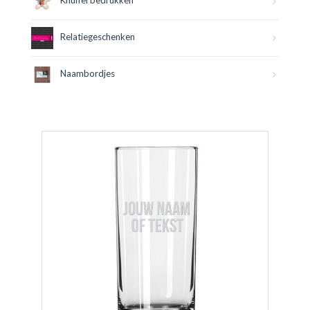
Knuffel bedrukken
Relatiegeschenken
Naambordjes