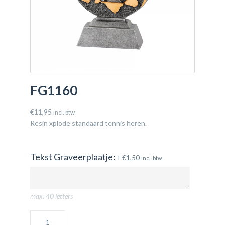
FG1160
€
11,95
incl. btw
Resin xplode standaard tennis heren.
Tekst Graveerplaatje:
+
€
1,50
incl. btw
max. 40 letters