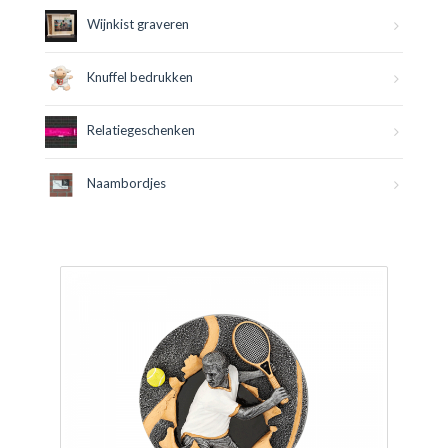
Wijnkist graveren
Knuffel bedrukken
Relatiegeschenken
Naambordjes