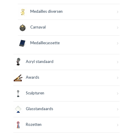
Medailles diversen
Carnaval
Medaillecassette
Acryl standaard
Awards
Sculpturen
Glasstandaards
Rozetten