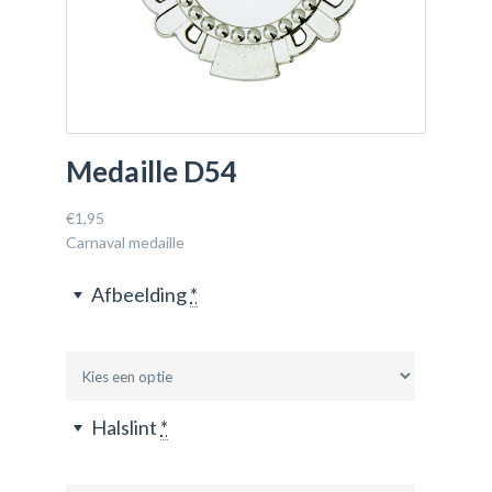
Medaille D54
€
1,95
Carnaval medaille
Afbeelding
*
Halslint
*