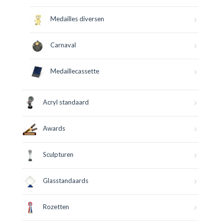
Medailles diversen
Carnaval
Medaillecassette
Acryl standaard
Awards
Sculpturen
Glasstandaards
Rozetten