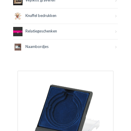
Wijnkist graveren
Knuffel bedrukken
Relatiegeschenken
Naambordjes