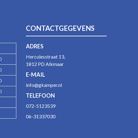
CONTACTGEGEVENS
ADRES
Herculesstraat 13,
0
1812 PD Alkmaar
0
E-MAIL
0
info@gkamper.nl
0
TELEFOON
072-5123539
06-31337030