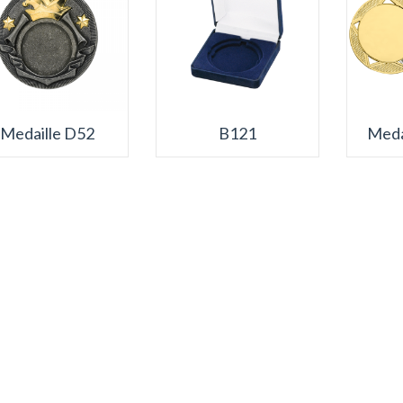
Medaille D52
B121
Meda