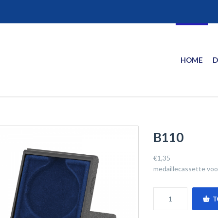
HOME
D
B110
€
1,35
medaillecassette voo
T