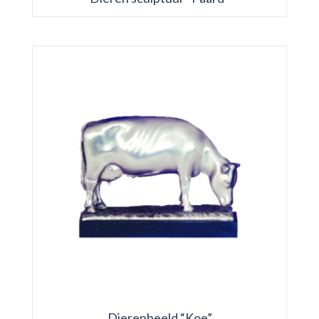
Dierenbeeld “Koe”