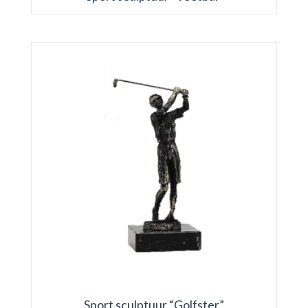
Sport sculptuur “Golfster”