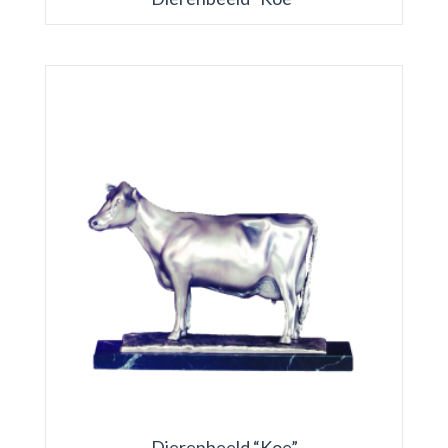
Dierenbeeld “Koe”