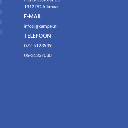
0
1812 PD Alkmaar
0
E-MAIL
0
info@gkamper.nl
0
TELEFOON
072-5123539
06-31337030