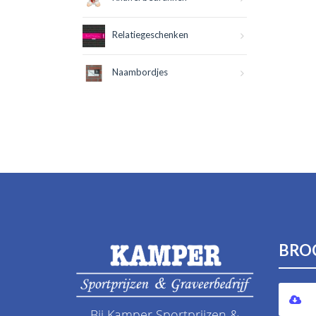
Relatiegeschenken
Naambordjes
BRO
Bij Kamper Sportprijzen &