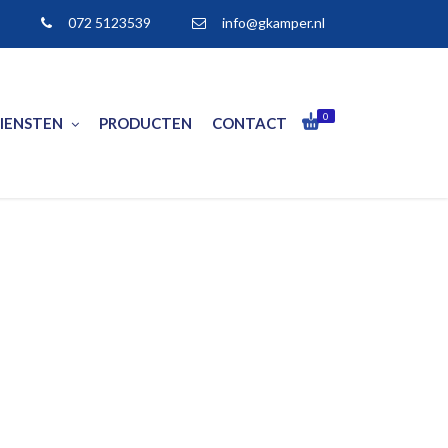
072 5123539
info@gkamper.nl
0
IENSTEN
PRODUCTEN
CONTACT