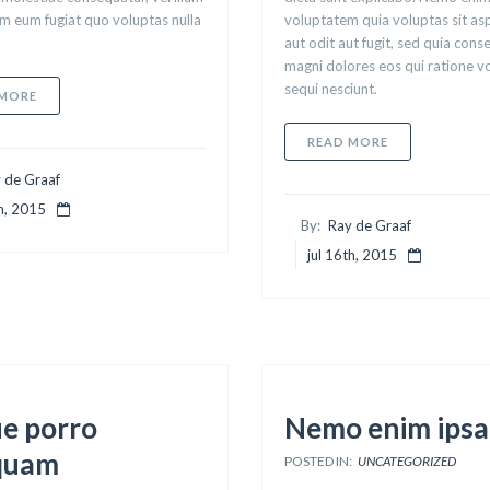
m eum fugiat quo voluptas nulla
voluptatem quia voluptas sit as
aut odit aut fugit, sed quia con
magni dolores eos qui ratione 
sequi nesciunt.
ABOUT NAM LIBERO TEMPORE
 MORE
ABOUT ET HA
READ MORE
 de Graaf
th, 2015
By:
Ray de Graaf
jul 16th, 2015
e porro
Nemo enim ips
quam
POSTED IN:
UNCATEGORIZED