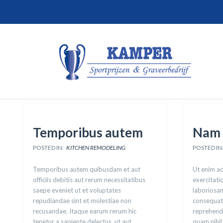
Temporibus autem
Nam 
POSTED IN:
KITCHEN REMODELING
POSTED IN
Temporibus autem quibusdam et aut
Ut enim a
officiis debitis aut rerum necessitatibus
exercitati
saepe eveniet ut et voluptates
laboriosam
repudiandae sint et molestiae non
consequat
recusandae. Itaque earum rerum hic
reprehende
tenetur a sapiente delectus, ut aut
quam nihil