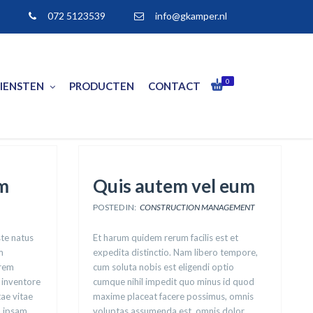
072 5123539
info@gkamper.nl
0
IENSTEN
PRODUCTEN
CONTACT
m
Quis autem vel eum
POSTED IN:
CONSTRUCTION MANAGEMENT
ste natus
Et harum quidem rerum facilis est et
m
expedita distinctio. Nam libero tempore,
 rem
cum soluta nobis est eligendi optio
 inventore
cumque nihil impedit quo minus id quod
tae vitae
maxime placeat facere possimus, omnis
m ipsam
voluptas assumenda est, omnis dolor