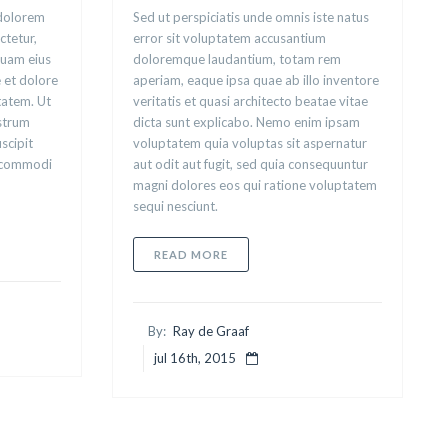
 dolorem
Sed ut perspiciatis unde omnis iste natus
ctetur,
error sit voluptatem accusantium
quam eius
doloremque laudantium, totam rem
 et dolore
aperiam, eaque ipsa quae ab illo inventore
atem. Ut
veritatis et quasi architecto beatae vitae
strum
dicta sunt explicabo. Nemo enim ipsam
scipit
voluptatem quia voluptas sit aspernatur
a commodi
aut odit aut fugit, sed quia consequuntur
magni dolores eos qui ratione voluptatem
sequi nesciunt.
NIM IPSAM
ABOUT SED UT PERSPICIATIS
READ MORE
By:
Ray de Graaf
jul 16th, 2015