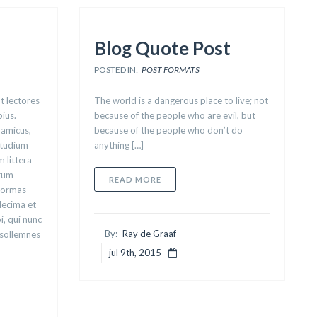
Blog Quote Post
POSTED IN:
POST FORMATS
t lectores
The world is a dangerous place to live; not
pius.
because of the people who are evil, but
namicus,
because of the people who don’t do
etudium
anything […]
 littera
rum
ABOUT BLOG QUOTE POST
READ MORE
 formas
decima et
, qui nunc
By:
Ray de Graaf
t sollemnes
jul 9th, 2015
IMAGE POST