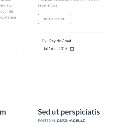
pernatur
repellendus.
sequuntur
voluptatem
ABOUT QUIS AUTEM VEL EUM
READ MORE
RUM QUIDEM
By:
Ray de Graaf
jul 16th, 2015
am
Sed ut perspiciatis
POSTED IN:
DESIGN AND BUILD