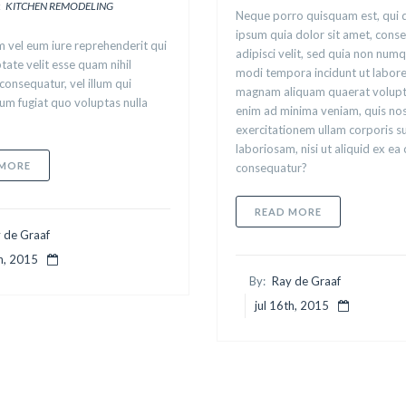
:
KITCHEN REMODELING
Neque porro quisquam est, qui
ipsum quia dolor sit amet, conse
 vel eum iure reprehenderit qui
adipisci velit, sed quia non num
ptate velit esse quam nihil
modi tempora incidunt ut labore
consequatur, vel illum qui
magnam aliquam quaerat volupt
m fugiat quo voluptas nulla
enim ad minima veniam, quis no
exercitationem ullam corporis su
laboriosam, nisi ut aliquid ex e
ABOUT NEQUE PORRO QUISQUAM
 MORE
consequatur?
ABOUT NEMO E
READ MORE
 de Graaf
th, 2015
By:
Ray de Graaf
jul 16th, 2015