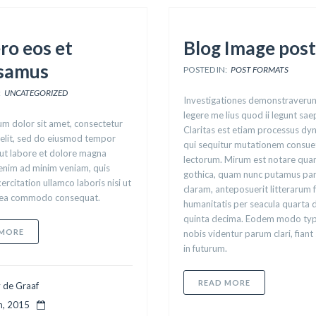
ro eos et
Blog Image post
samus
POSTED IN:
POST FORMATS
:
UNCATEGORIZED
Investigationes demonstraverun
legere me lius quod ii legunt sae
m dolor sit amet, consectetur
Claritas est etiam processus dy
 elit, sed do eiusmod tempor
qui sequitur mutationem consu
 ut labore et dolore magna
lectorum. Mirum est notare quam
 enim ad minim veniam, quis
gothica, quam nunc putamus pa
ercitation ullamco laboris nisi ut
claram, anteposuerit litterarum
x ea commodo consequat.
humanitatis per seacula quarta 
quinta decima. Eodem modo typi
ABOUT AT VERO EOS ET ACCUSAMUS
 MORE
nobis videntur parum clari, fian
in futurum.
ABOUT BLOG 
READ MORE
 de Graaf
th, 2015