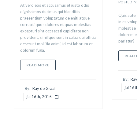
POSTED IN
At vero eos et accusamus et iusto odio
dignissimos ducimus qui blanditiis
Quis autem
praesentium voluptatum deleniti atque
in ea volu
corrupti quos dolores et quas molestias
molestiae 
excepturi sint occaecati cupiditate non
dolorem eu
provident, similique sunt in culpa qui officia
pariatur?
deserunt mollitia animi, id est laborum et
dolorum fuga.
READ
ABOUT UT ENIM AD MINIMA
READ MORE
By:
Ray
jul 16
By:
Ray de Graaf
jul 16th, 2015