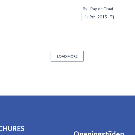
By:
Ray de Graaf
jul 9th, 2015
LOAD MORE
CHURES
Openingstijden