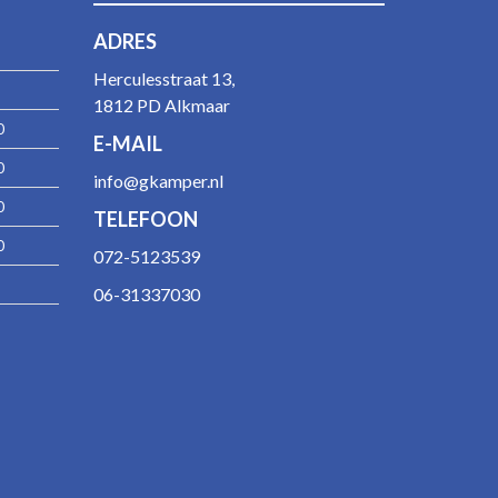
ADRES
Herculesstraat 13,
1812 PD Alkmaar
0
E-MAIL
0
info@gkamper.nl
0
TELEFOON
0
072-5123539
06-31337030