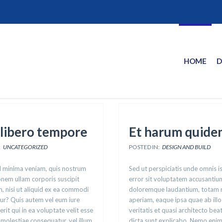
HOME
D
libero tempore
Et harum quide
:
UNCATEGORIZED
POSTED IN:
DESIGN AND BUILD
d minima veniam, quis nostrum
Sed ut perspiciatis unde omnis i
onem ullam corporis suscipit
error sit voluptatem accusantiu
, nisi ut aliquid ex ea commodi
doloremque laudantium, totam
ur? Quis autem vel eum iure
aperiam, eaque ipsa quae ab illo
rit qui in ea voluptate velit esse
veritatis et quasi architecto bea
 molestiae consequatur, vel illum
dicta sunt explicabo. Nemo eni