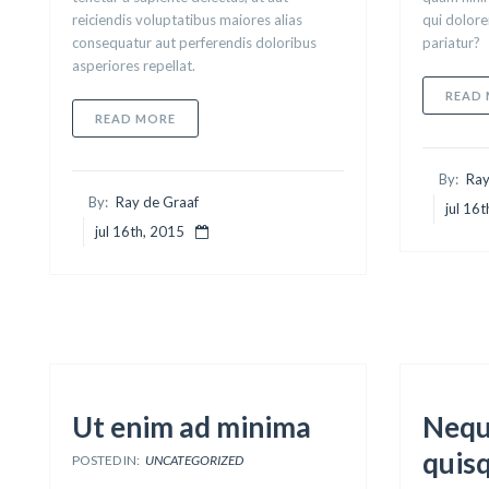
reiciendis voluptatibus maiores alias
qui dolore
consequatur aut perferendis doloribus
pariatur?
asperiores repellat.
READ
ABOUT TEMPORIBUS AUTEM
READ MORE
By:
Ray
By:
Ray de Graaf
jul 16
jul 16th, 2015
Ut enim ad minima
Nequ
quis
POSTED IN:
UNCATEGORIZED