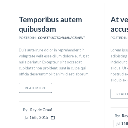
Temporibus autem
At ve
quibusdam
accu
POSTED IN:
CONSTRUCTION MANAGEMENT
POSTED IN
Duis aute irure dolor in reprehenderit in
Lorem ipsu
voluptate velit esse cillum dolore eu fugiat
adipiscing
nulla pariatur. Excepteur sint occaecat
incididunt
cupidatat non proident, sunt in culpa qui
aliqua. Ut
officia deserunt mollit anim id est laborum.
nostrud ex
aliquip e
ABOUT TEMPORIBUS AUTEM QUIBUSDAM
READ MORE
READ
By:
Ray de Graaf
By:
Ray
jul 16th, 2015
jul 16