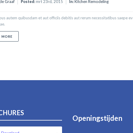
de Graaf
Posted:
mrt 23rd, 2015
In:
Kitchen Remodeling
s autem quibusdam et aut officiis debitis aut rerum necessitatibus saepe eve
ae.
ABOUT PROIN SODALES QUAM NEC ANTE
D MORE
CHURES
Openingstijden