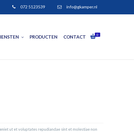
072 5123539
info@gkamper.nl
0
IENSTEN
PRODUCTEN
CONTACT
niet ut et voluptates repudiandae sint et molestiae non