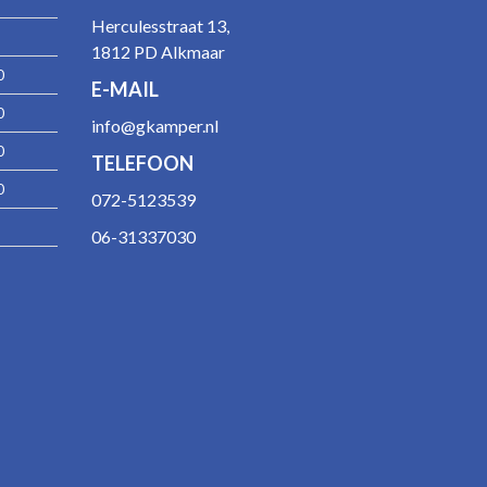
Herculesstraat 13,
1812 PD Alkmaar
0
E-MAIL
0
info@gkamper.nl
0
TELEFOON
0
072-5123539
06-31337030