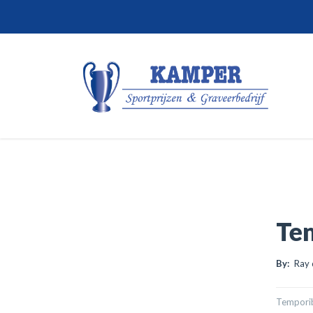
Te
By:
Ray 
Temporibu