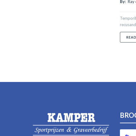
By:
Ray 
Temporibu
recusand
REA
BRO