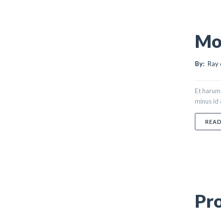
Mor
By:
Ray 
Et harum 
minus id 
REA
Pro