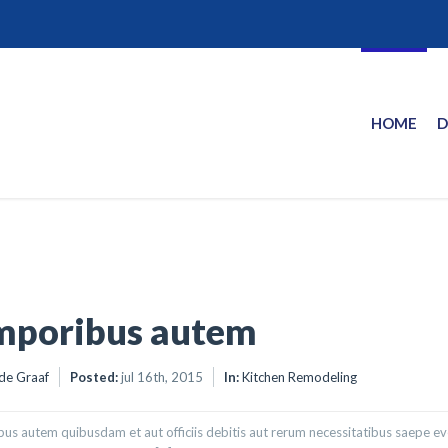
HOME
D
mporibus autem
de Graaf
Posted:
jul 16th, 2015
In:
Kitchen Remodeling
s autem quibusdam et aut officiis debitis aut rerum necessitatibus saepe eve