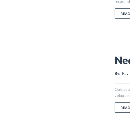
recusanda
REA
Ne
By:
Ray 
Quis aute
voluptas n
REA