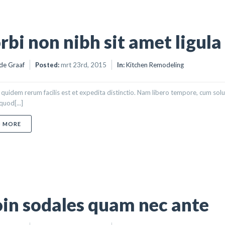
bi non nibh sit amet ligula
de Graaf
Posted:
mrt 23rd, 2015
In:
Kitchen Remodeling
quidem rerum facilis est et expedita distinctio. Nam libero tempore, cum solu
quod[...]
ABOUT MORBI NON NIBH SIT AMET LIGULA
D MORE
in sodales quam nec ante