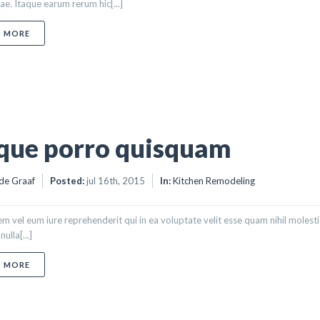
e. Itaque earum rerum hic[...]
ABOUT TEMPORIBUS AUTEM
D MORE
que porro quisquam
de Graaf
Posted:
jul 16th, 2015
In:
Kitchen Remodeling
m vel eum iure reprehenderit qui in ea voluptate velit esse quam nihil molest
ulla[...]
ABOUT NEQUE PORRO QUISQUAM
D MORE