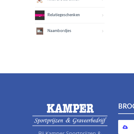
Relatiegeschenken
Naambordjes
BRO
Bij Kamper Sportprijzen &