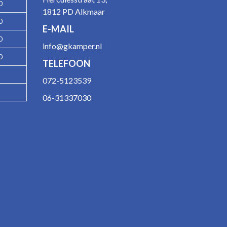
0
1812 PD Alkmaar
0
E-MAIL
0
info@gkamper.nl
0
TELEFOON
072-5123539
06-31337030