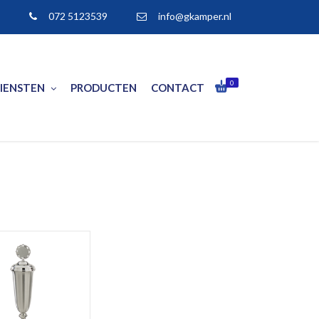
072 5123539
info@gkamper.nl
0
IENSTEN
PRODUCTEN
CONTACT