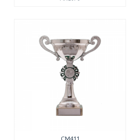
CM411