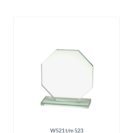
W521 t/m 523