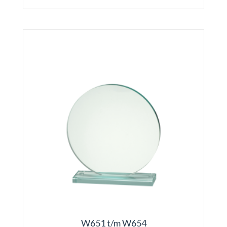
W651 t/m W654