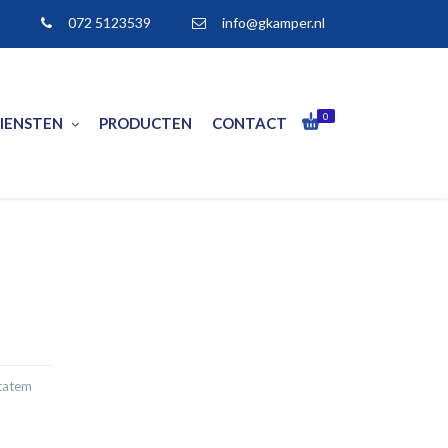
072 5123539
info@gkamper.nl
0
IENSTEN
PRODUCTEN
CONTACT
ptatem