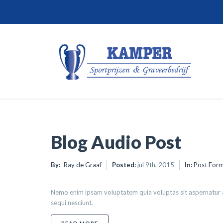
Blog Audio Post
By:
Ray de Graaf
Posted:
jul 9th, 2015
In:
Post For
Nemo enim ipsam voluptatem quia voluptas sit aspernatur a
sequi nesciunt.
ABOUT BLOG AUDIO POST