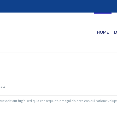
HOME
D
mats
ut odit aut fugit, sed quia consequuntur magni dolores eos qui ratione volu