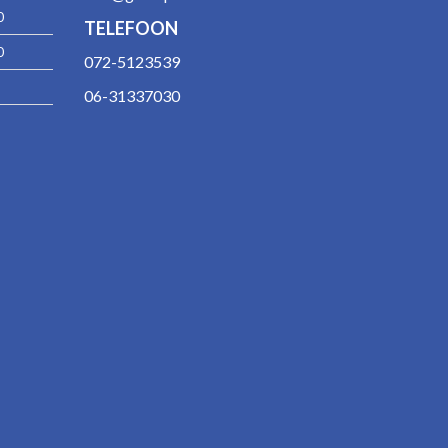
0
TELEFOON
0
072-5123539
06-31337030