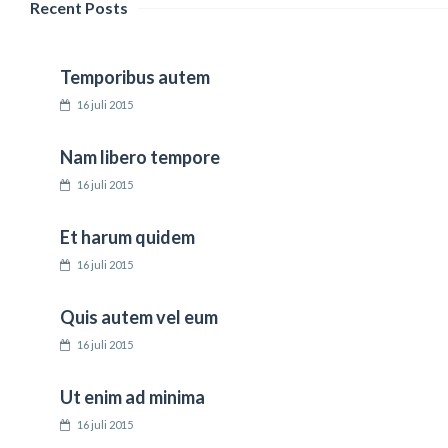
Recent Posts
Temporibus autem
16 juli 2015
Prev
Pos
Nam libero tempore
Ray
16 juli 2015
Loan
Et harum quidem
Next
16 juli 2015
Post
Quis autem vel eum
Alex
Victor
16 juli 2015
Ut enim ad minima
16 juli 2015