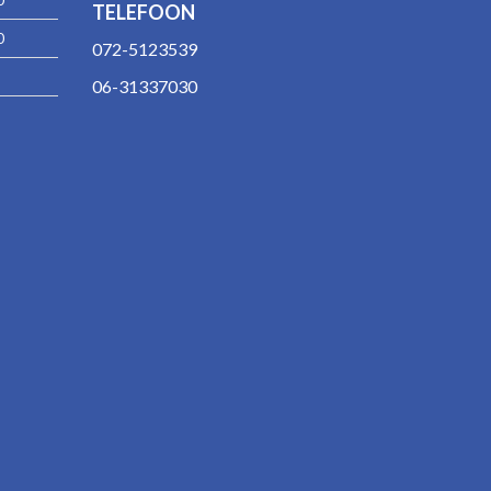
0
TELEFOON
0
072-5123539
06-31337030