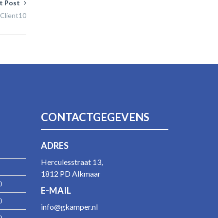
t Post
Client10
CONTACTGEGEVENS
ADRES
Herculesstraat 13,
1812 PD Alkmaar
0
E-MAIL
0
info@gkamper.nl