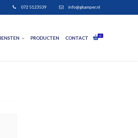
072 5123539
info@gkamper.nl
0
IENSTEN
PRODUCTEN
CONTACT