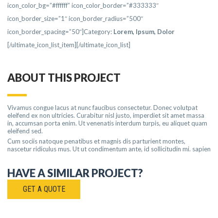
icon_color_bg=”#ffffff” icon_color_border=”#333333″
icon_border_size=”1″ icon_border_radius=”500″
icon_border_spacing=”50″]Category:
Lorem
, Ipsum, Dolor
[/ultimate_icon_list_item][/ultimate_icon_list]
ABOUT THIS PROJECT
Vivamus congue lacus at nunc faucibus consectetur. Donec volutpat
eleifend ex non ultricies. Curabitur nisl justo, imperdiet sit amet massa
in, accumsan porta enim. Ut venenatis interdum turpis, eu aliquet quam
eleifend sed.
Cum sociis natoque penatibus et magnis dis parturient montes,
nascetur ridiculus mus. Ut ut condimentum ante, id sollicitudin mi. sapien
HAVE A SIMILAR PROJECT?
GET A QUOTE