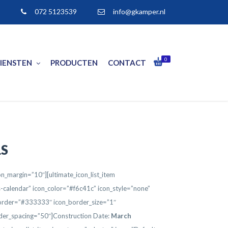
072 5123539
info@gkamper.nl
0
IENSTEN
PRODUCTEN
CONTACT
LS
con_margin=”10″][ultimate_icon_list_item
s-calendar” icon_color=”#f6c41c” icon_style=”none”
_border=”#333333″ icon_border_size=”1″
der_spacing=”50″]Construction Date:
March