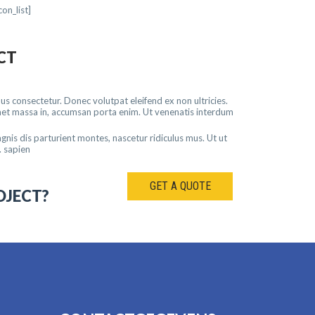
con_list]
CT
s consectetur. Donec volutpat eleifend ex non ultricies.
 amet massa in, accumsan porta enim. Ut venenatis interdum
nis dis parturient montes, nascetur ridiculus mus. Ut ut
. sapien
GET A QUOTE
OJECT?