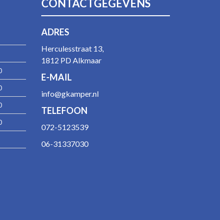
CONTACTGEGEVENS
ADRES
Herculesstraat 13,
1812 PD Alkmaar
0
E-MAIL
0
info@gkamper.nl
0
TELEFOON
0
072-5123539
06-31337030