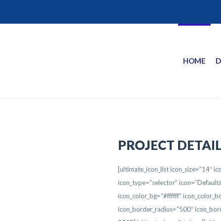
HOME
D
PROJECT DETAI
[ultimate_icon_list icon_size=”14″ i
icon_type=”selector” icon=”Default
icon_color_bg=”#ffffff” icon_color
icon_border_radius=”500″ icon_bor