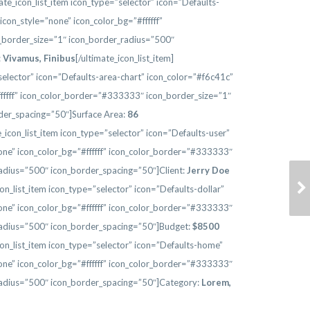
mate_icon_list_item icon_type=”selector” icon=”Defaults-
con_style=”none” icon_color_bg=”#ffffff”
border_size=”1″ icon_border_radius=”500″
:
Vivamus, Finibus
[/ultimate_icon_list_item]
”selector” icon=”Defaults-area-chart” icon_color=”#f6c41c”
ffffff” icon_color_border=”#333333″ icon_border_size=”1″
der_spacing=”50″]Surface Area:
86
te_icon_list_item icon_type=”selector” icon=”Defaults-user”
one” icon_color_bg=”#ffffff” icon_color_border=”#333333″
adius=”500″ icon_border_spacing=”50″]Client:
Jerry Doe
NULLA SEMPER
icon_list_item icon_type=”selector” icon=”Defaults-dollar”
NEQUE
one” icon_color_bg=”#ffffff” icon_color_border=”#333333″
radius=”500″ icon_border_spacing=”50″]Budget:
$
8500
icon_list_item icon_type=”selector” icon=”Defaults-home”
one” icon_color_bg=”#ffffff” icon_color_border=”#333333″
radius=”500″ icon_border_spacing=”50″]Category:
Lorem
,