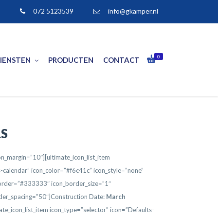
072 5123539
info@gkamper.nl
0
IENSTEN
PRODUCTEN
CONTACT
LS
con_margin=”10″][ultimate_icon_list_item
s-calendar” icon_color=”#f6c41c” icon_style=”none”
_border=”#333333″ icon_border_size=”1″
der_spacing=”50″]Construction Date:
March
mate_icon_list_item icon_type=”selector” icon=”Defaults-