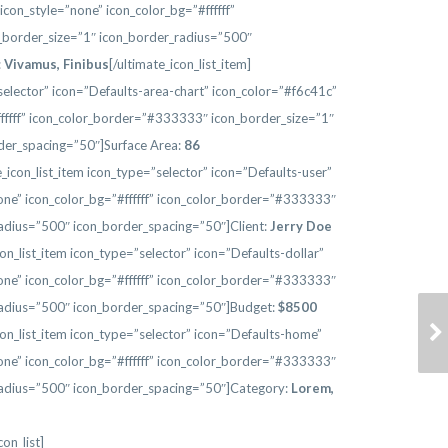
con_style=”none” icon_color_bg=”#ffffff”
border_size=”1″ icon_border_radius=”500″
:
Vivamus, Finibus
[/ultimate_icon_list_item]
”selector” icon=”Defaults-area-chart” icon_color=”#f6c41c”
ffffff” icon_color_border=”#333333″ icon_border_size=”1″
der_spacing=”50″]Surface Area:
86
te_icon_list_item icon_type=”selector” icon=”Defaults-user”
one” icon_color_bg=”#ffffff” icon_color_border=”#333333″
adius=”500″ icon_border_spacing=”50″]Client:
Jerry Doe
icon_list_item icon_type=”selector” icon=”Defaults-dollar”
one” icon_color_bg=”#ffffff” icon_color_border=”#333333″
radius=”500″ icon_border_spacing=”50″]Budget:
$
8500
HOUSE MODEL 7
icon_list_item icon_type=”selector” icon=”Defaults-home”
one” icon_color_bg=”#ffffff” icon_color_border=”#333333″
radius=”500″ icon_border_spacing=”50″]Category:
Lorem
,
con_list]