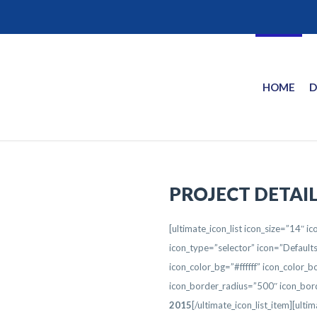
HOME
D
PROJECT DETAI
[ultimate_icon_list icon_size=”14″ i
icon_type=”selector” icon=”Default
icon_color_bg=”#ffffff” icon_color
icon_border_radius=”500″ icon_bor
2015
[/ultimate_icon_list_item][ulti