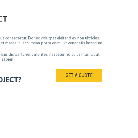
CT
s consectetur. Donec volutpat eleifend ex non ultricies.
 amet massa in, accumsan porta enim. Ut venenatis interdum
nis dis parturient montes, nascetur ridiculus mus. Ut ut
. sapien
GET A QUOTE
OJECT?