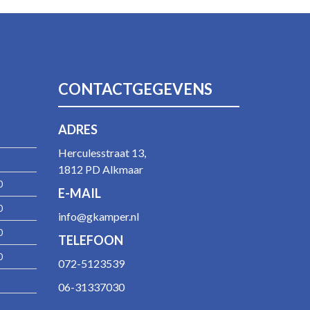
CONTACTGEGEVENS
ADRES
Herculesstraat 13,
1812 PD Alkmaar
0
E-MAIL
0
info@gkamper.nl
0
TELEFOON
0
072-5123539
06-31337030