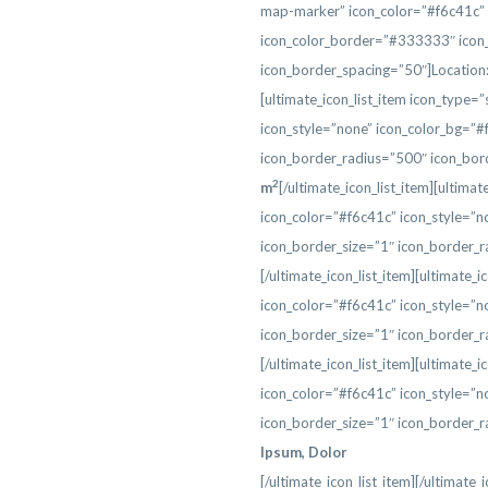
map-marker” icon_color=”#f6c41c” i
icon_color_border=”#333333″ icon_
icon_border_spacing=”50″]Location
[ultimate_icon_list_item icon_type=
icon_style=”none” icon_color_bg=”#
icon_border_radius=”500″ icon_bor
2
m
[/ultimate_icon_list_item][ultima
icon_color=”#f6c41c” icon_style=”n
icon_border_size=”1″ icon_border_r
[/ultimate_icon_list_item][ultimate_
icon_color=”#f6c41c” icon_style=”n
icon_border_size=”1″ icon_border_
[/ultimate_icon_list_item][ultimate_
icon_color=”#f6c41c” icon_style=”n
icon_border_size=”1″ icon_border_
Ipsum, Dolor
[/ultimate_icon_list_item][/ultimate_i