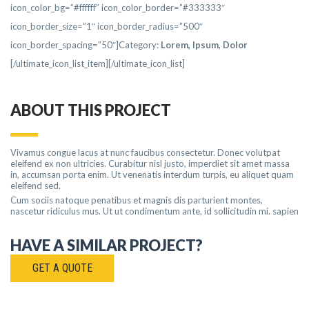
icon_color_bg=”#ffffff” icon_color_border=”#333333″
icon_border_size=”1″ icon_border_radius=”500″
icon_border_spacing=”50″]Category:
Lorem
, Ipsum, Dolor
[/ultimate_icon_list_item][/ultimate_icon_list]
ABOUT THIS PROJECT
Vivamus congue lacus at nunc faucibus consectetur. Donec volutpat
eleifend ex non ultricies. Curabitur nisl justo, imperdiet sit amet massa
in, accumsan porta enim. Ut venenatis interdum turpis, eu aliquet quam
eleifend sed.
Cum sociis natoque penatibus et magnis dis parturient montes,
nascetur ridiculus mus. Ut ut condimentum ante, id sollicitudin mi. sapien
HAVE A SIMILAR PROJECT?
GET A QUOTE